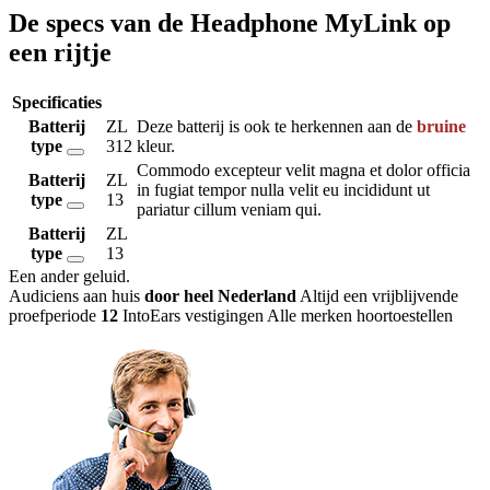
De specs van de Headphone MyLink op
een rijtje
Specificaties
Batterij
ZL
Deze batterij is ook te herkennen aan de
bruine
type
312
kleur.
Commodo excepteur velit magna et dolor officia
Batterij
ZL
in fugiat tempor nulla velit eu incididunt ut
type
13
pariatur cillum veniam qui.
Batterij
ZL
type
13
Een ander geluid
.
Audiciens aan huis
door heel Nederland
Altijd een vrijblijvende
proefperiode
12
IntoEars vestigingen
Alle merken hoortoestellen