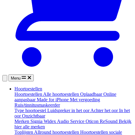
Menu
Hoortoestellen
Hoortoestellen
Alle hoortoestellen
Oplaadbaar
Online
aanpasbaar
Made for iPhone
Met vergoeding
Ruis/tinnitusmaskeerder
Type hoortoestel
Luidspreker in het oor
Achter het oor
In het
oor
Onzichtbaar
Merken
Signia
Widex
Audio Service
Oticon
ReSound
Bekijk
hier alle merken
Toplijsten
Allround hoortoestellen
Hoortoestellen sociale