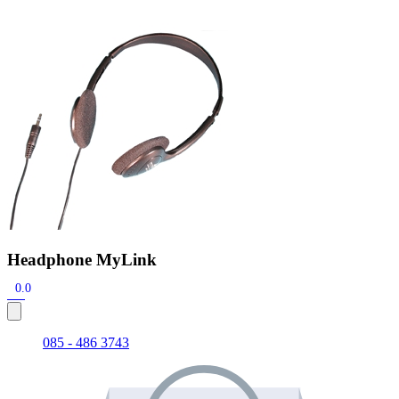
Zoeken
Snel zoeken
Signia hoortoestellen
Signia Pure BCT IX
Signia Silk IX
Widex
Allure AI
Audio Service R LI 7
Hoortoestelbatterijen
Widex filters
Filters
Domes
Onderhoudsartikelen
Signia Active Mini IX - Oplaadbaar
De Signia Active Mini IX is het nieuwste hoortoestel van Signia.
Bekijk
Headphone MyLink
0.0
085 - 486 3743