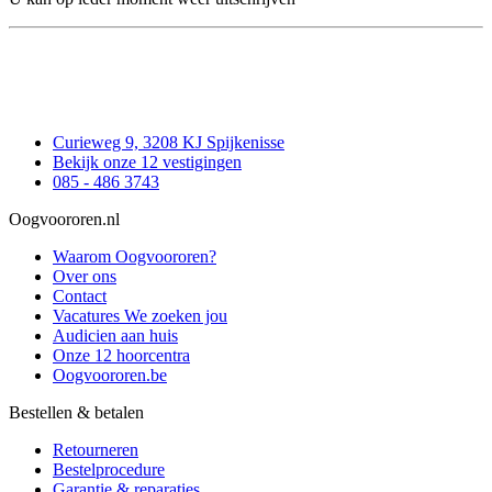
Curieweg 9, 3208 KJ Spijkenisse
Bekijk onze 12 vestigingen
085 - 486 3743
Oogvoororen.nl
Waarom Oogvoororen?
Over ons
Contact
Vacatures
We zoeken jou
Audicien aan huis
Onze 12 hoorcentra
Oogvoororen.be
Bestellen & betalen
Retourneren
Bestelprocedure
Garantie & reparaties