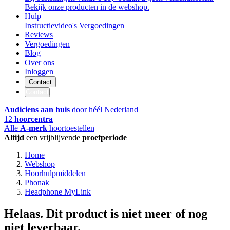
Bekijk onze producten in de webshop.
Hulp
Instructievideo's
Vergoedingen
Reviews
Vergoedingen
Blog
Over ons
Inloggen
Contact
Contact
Audiciens aan huis
door héél Nederland
12
hoorcentra
Alle
A-merk
hoortoestellen
Altijd
een vrijblijvende
proefperiode
Home
Webshop
Hoorhulpmiddelen
Phonak
Headphone MyLink
Helaas. Dit product is niet meer of nog
niet leverbaar.