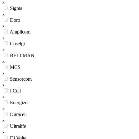
x
Signia
x
Doro
x
Amplicom
x
Coselgi
x
BELLMAN
x
MCS
x
Sensorcom
x
I Cell
x
Energizer
x
Duracell
x
Ultralife
x
Di Volta