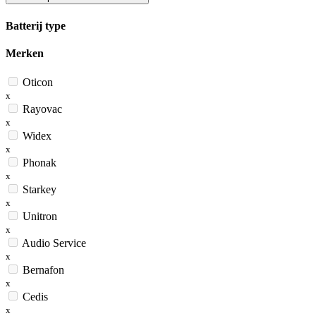
Batterij type
Merken
Oticon
x
Rayovac
x
Widex
x
Phonak
x
Starkey
x
Unitron
x
Audio Service
x
Bernafon
x
Cedis
x