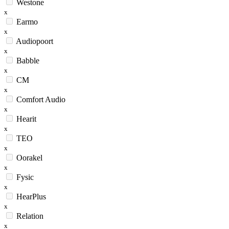
Westone
x
Earmo
x
Audiopoort
x
Babble
x
CM
x
Comfort Audio
x
Hearit
x
TEO
x
Oorakel
x
Fysic
x
HearPlus
x
Relation
x