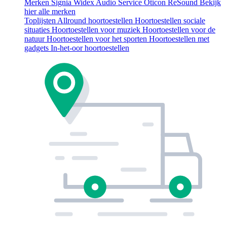
Merken
Signia
Widex
Audio Service
Oticon
ReSound
Bekijk
hier alle merken
Toplijsten
Allround hoortoestellen
Hoortoestellen sociale
situaties
Hoortoestellen voor muziek
Hoortoestellen voor de
natuur
Hoortoestellen voor het sporten
Hoortoestellen met
gadgets
In-het-oor hoortoestellen