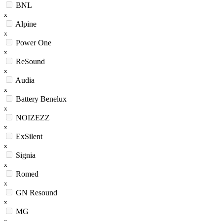
BNL
x
Alpine
x
Power One
x
ReSound
x
Audia
x
Battery Benelux
x
NOIZEZZ
x
ExSilent
x
Signia
x
Romed
x
GN Resound
x
MG
x