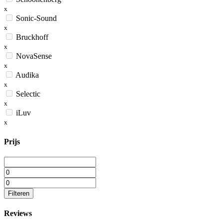
x
Sonic-Sound
x
Bruckhoff
x
NovaSense
x
Audika
x
Selectic
x
iLuv
x
Prijs
Filteren
Reviews