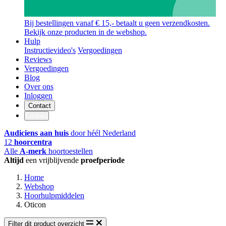
Bij bestellingen vanaf € 15,- betaalt u geen verzendkosten.
Bekijk onze producten in de webshop.
Hulp
Instructievideo's
Vergoedingen
Reviews
Vergoedingen
Blog
Over ons
Inloggen
Contact
Contact
Audiciens aan huis
door héél Nederland
12
hoorcentra
Alle
A-merk
hoortoestellen
Altijd
een vrijblijvende
proefperiode
Home
Webshop
Hoorhulpmiddelen
Oticon
Filter dit product overzicht