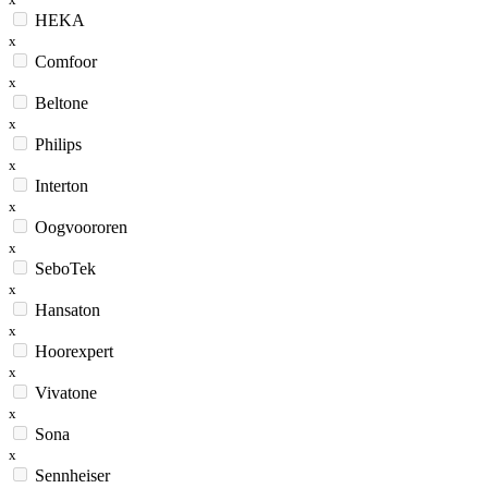
HEKA
x
Comfoor
x
Beltone
x
Philips
x
Interton
x
Oogvoororen
x
SeboTek
x
Hansaton
x
Hoorexpert
x
Vivatone
x
Sona
x
Sennheiser