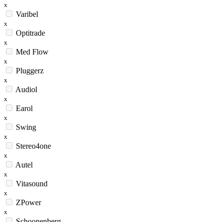
x
Varibel
x
Optitrade
x
Med Flow
x
Pluggerz
x
Audiol
x
Earol
x
Swing
x
Stereo4one
x
Autel
x
Vitasound
x
ZPower
x
Schoonenberg