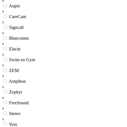
x
Aupix
x
CareCam
x
Signcall
x
Bluecomm
x
Elacin
x
Swim en Gym
x
ZEM
x
Ampliton
x
Zephyr
x
FreeSound
x
Stereo
x
Yess