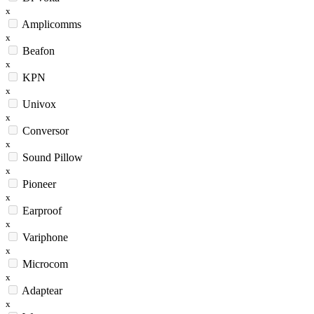
x
Amplicomms
x
Beafon
x
KPN
x
Univox
x
Conversor
x
Sound Pillow
x
Pioneer
x
Earproof
x
Variphone
x
Microcom
x
Adaptear
x