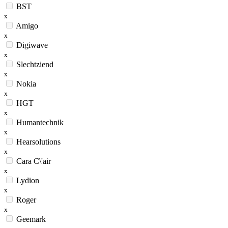
BST
x
Amigo
x
Digiwave
x
Slechtziend
x
Nokia
x
HGT
x
Humantechnik
x
Hearsolutions
x
Cara C\'air
x
Lydion
x
Roger
x
Geemark