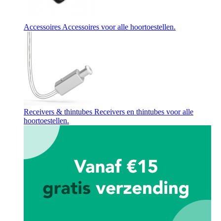
Accessoires
Accessoires voor alle hoortoestellen.
Receivers & thintubes
Receivers en thintubes voor alle
hoortoestellen.