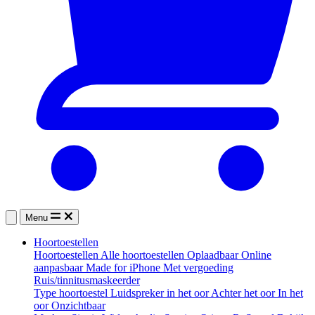
Menu
Hoortoestellen
Hoortoestellen
Alle hoortoestellen
Oplaadbaar
Online
aanpasbaar
Made for iPhone
Met vergoeding
Ruis/tinnitusmaskeerder
Type hoortoestel
Luidspreker in het oor
Achter het oor
In het
oor
Onzichtbaar