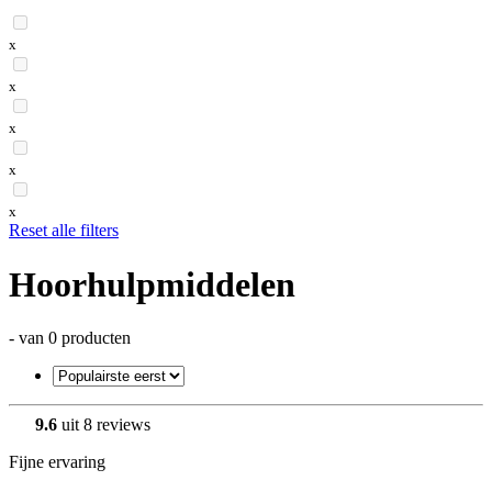
x
x
x
x
x
Reset alle filters
Hoorhulpmiddelen
- van 0 producten
9.6
uit 8 reviews
Fijne ervaring