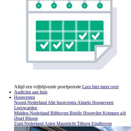
Altijd een vrijblijvende proefperiode
Lees hier meer over
Audicien aan huis
Hoorcentra
Noord-Nederland
Alle hoorcentra
Almelo
Hoogeveen
Leeuwarden
Midden-Nederland
Bilthoven
Brielle
Hoogvliet
Krimpen a/d
IJssel
Rhoon
Zuid-Nederland
Asten
Maastricht
Tilburg
Eindhoven