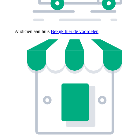
Audicien aan huis
Bekijk hier de voordelen