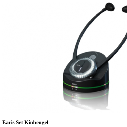
Zoeken
Snel zoeken
Signia hoortoestellen
Signia Pure BCT IX
Signia Silk IX
Widex
Allure AI
Audio Service R LI 7
Hoortoestelbatterijen
Widex filters
Filters
Domes
Onderhoudsartikelen
Signia Active Mini IX - Oplaadbaar
De Signia Active Mini IX is het nieuwste hoortoestel van Signia.
Bekijk
Earis Set Kinbeugel