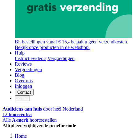
Bij bestellingen vanaf € 15,- betaalt u geen verzendkosten.
Bekijk onze producten in de webshop.
Hulp
Instructievideo's
Vergoedingen
Reviews
Vergoedingen
Blog
Over ons
Inloggen
Contact
Contact
Audiciens aan huis
door héél Nederland
12
hoorcentra
Alle
A-merk
hoortoestellen
Altijd
een vrijblijvende
proefperiode
Home