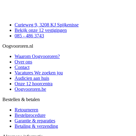
Curieweg 9, 3208 KJ Spijkenisse
Bekijk onze 12 vestigingen
085 - 486 3743
Oogvoororen.nl
Waarom Oogvoororen?
Over ons
Contact
Vacatures
We zoeken jou
Audicien aan huis
Onze 12 hoorcentra
Oogvoororen.be
Bestellen & betalen
Retourneren
Bestelprocedure
Garantie & reparaties
Betaling & verzending