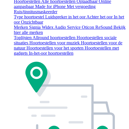
Hoortoestellen
Alle hoortoestellen
Oplaadbaar
Online
aanpasbaar
Made for iPhone
Met vergoeding
Ruis/tinnitusmaskeerder
Type hoortoestel
Luidspreker in het oor
Achter het oor
In het
oor
Onzichtbaar
Merken
Signia
Widex
Audio Service
Oticon
ReSound
Bekijk
hier alle merken
Toplijsten
Allround hoortoestellen
Hoortoestellen sociale
situaties
Hoortoestellen voor muziek
Hoortoestellen voor de
natuur
Hoortoestellen voor het sporten
Hoortoestellen met
gadgets
In-het-oor hoortoestellen