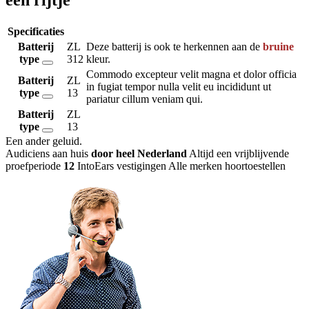
Specificaties
Batterij
ZL
Deze batterij is ook te herkennen aan de
bruine
type
312
kleur.
Commodo excepteur velit magna et dolor officia
Batterij
ZL
in fugiat tempor nulla velit eu incididunt ut
type
13
pariatur cillum veniam qui.
Batterij
ZL
type
13
Een ander geluid
.
Audiciens aan huis
door heel Nederland
Altijd een vrijblijvende
proefperiode
12
IntoEars vestigingen
Alle merken hoortoestellen