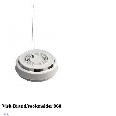
Zoeken
Snel zoeken
Signia hoortoestellen
Signia Pure BCT IX
Signia Silk IX
Widex Allu
Hoortoestelbatterijen
Widex filters
Filters
Domes
Onderhoudsartikele
Signia Active Mini IX - Oplaadbaar
De Signia Active Mini IX is het nieuwste hoortoestel van Signia.
Bekijk
Visit Brand/rookmelder 868
0.0