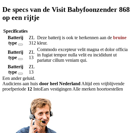
De specs van de Visit Babyfoonzender 868
op een rijtje
Specificaties
Batterij
ZL
Deze batterij is ook te herkennen aan de
bruine
type
312
kleur.
Commodo excepteur velit magna et dolor officia
Batterij
ZL
in fugiat tempor nulla velit eu incididunt ut
type
13
pariatur cillum veniam qui.
Batterij
ZL
type
13
Een ander geluid
.
Audiciens aan huis
door heel Nederland
Altijd een vrijblijvende
proefperiode
12
IntoEars vestigingen
Alle merken hoortoestellen