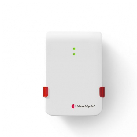
Zoeken
Snel zoeken
Signia hoortoestellen
Signia Pure BCT IX
Signia Silk IX
Widex
Allure AI
Audio Service R LI 7
Hoortoestelbatterijen
Widex filters
Filters
Domes
Onderhoudsartikelen
Signia Active Mini IX - Oplaadbaar
De Signia Active Mini IX is het nieuwste hoortoestel van Signia.
Bekijk