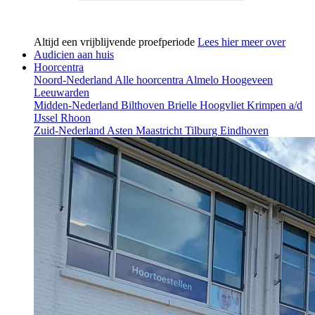
Altijd een vrijblijvende proefperiode
Lees hier meer over
Audicien aan huis
Hoorcentra
Noord-Nederland
Alle hoorcentra
Almelo
Hoogeveen
Leeuwarden
Midden-Nederland
Bilthoven
Brielle
Hoogvliet
Krimpen a/d
IJssel
Rhoon
Zuid-Nederland
Asten
Maastricht
Tilburg
Eindhoven