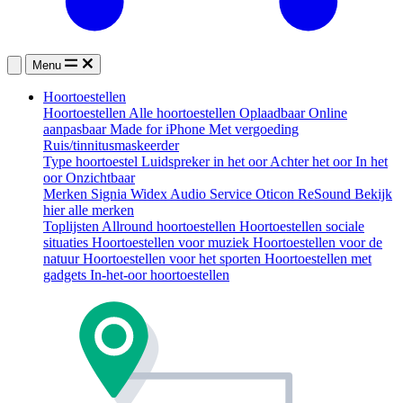
Menu
Hoortoestellen
Hoortoestellen
Alle hoortoestellen
Oplaadbaar
Online
aanpasbaar
Made for iPhone
Met vergoeding
Ruis/tinnitusmaskeerder
Type hoortoestel
Luidspreker in het oor
Achter het oor
In het
oor
Onzichtbaar
Merken
Signia
Widex
Audio Service
Oticon
ReSound
Bekijk
hier alle merken
Toplijsten
Allround hoortoestellen
Hoortoestellen sociale
situaties
Hoortoestellen voor muziek
Hoortoestellen voor de
natuur
Hoortoestellen voor het sporten
Hoortoestellen met
gadgets
In-het-oor hoortoestellen