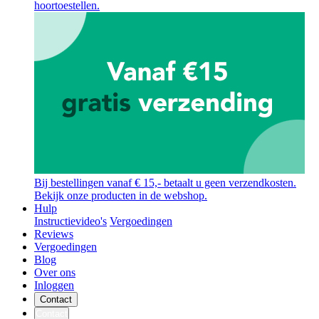
hoortoestellen.
Bij bestellingen vanaf € 15,- betaalt u geen verzendkosten.
Bekijk onze producten in de webshop.
Hulp
Instructievideo's
Vergoedingen
Reviews
Vergoedingen
Blog
Over ons
Inloggen
Contact
Contact