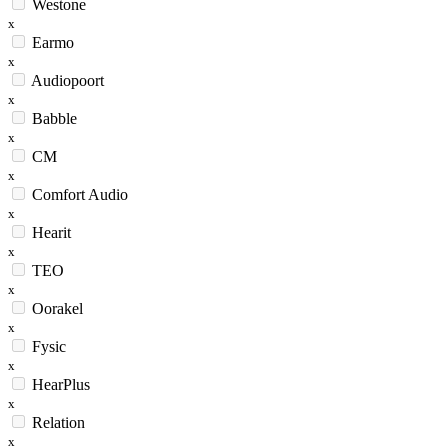
Westone
x
Earmo
x
Audiopoort
x
Babble
x
CM
x
Comfort Audio
x
Hearit
x
TEO
x
Oorakel
x
Fysic
x
HearPlus
x
Relation
x