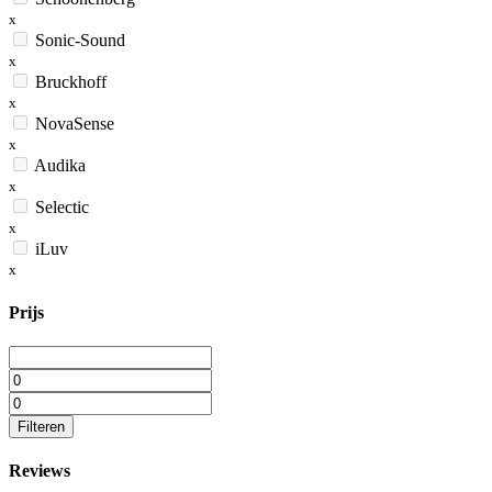
x
Sonic-Sound
x
Bruckhoff
x
NovaSense
x
Audika
x
Selectic
x
iLuv
x
Prijs
Filteren
Reviews