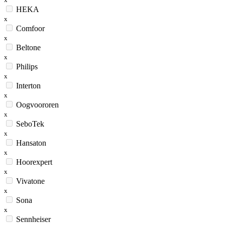
HEKA
x
Comfoor
x
Beltone
x
Philips
x
Interton
x
Oogvoororen
x
SeboTek
x
Hansaton
x
Hoorexpert
x
Vivatone
x
Sona
x
Sennheiser