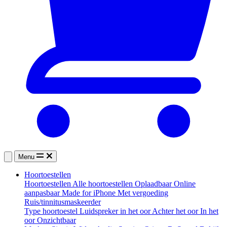
Menu
Hoortoestellen
Hoortoestellen
Alle hoortoestellen
Oplaadbaar
Online
aanpasbaar
Made for iPhone
Met vergoeding
Ruis/tinnitusmaskeerder
Type hoortoestel
Luidspreker in het oor
Achter het oor
In het
oor
Onzichtbaar