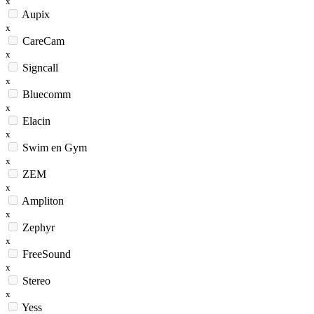
x
Aupix
x
CareCam
x
Signcall
x
Bluecomm
x
Elacin
x
Swim en Gym
x
ZEM
x
Ampliton
x
Zephyr
x
FreeSound
x
Stereo
x
Yess