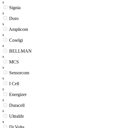
x
Signia
x
Doro
x
Amplicom
x
Coselgi
x
BELLMAN
x
MCS
x
Sensorcom
x
I Cell
x
Energizer
x
Duracell
x
Ultralife
x
Di Volta