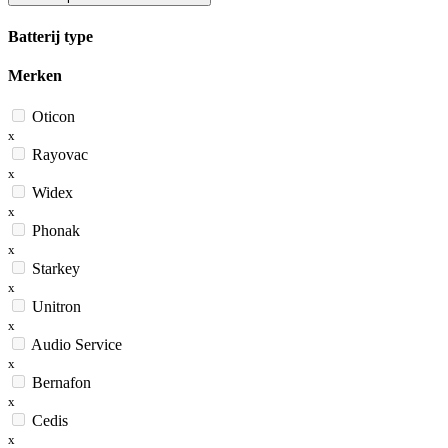
Batterij type
Merken
Oticon
x
Rayovac
x
Widex
x
Phonak
x
Starkey
x
Unitron
x
Audio Service
x
Bernafon
x
Cedis
x