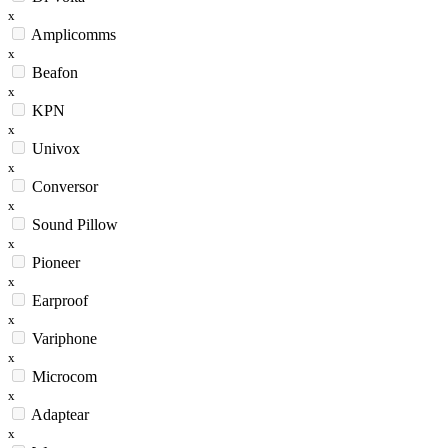
x
Amplicomms
x
Beafon
x
KPN
x
Univox
x
Conversor
x
Sound Pillow
x
Pioneer
x
Earproof
x
Variphone
x
Microcom
x
Adaptear
x