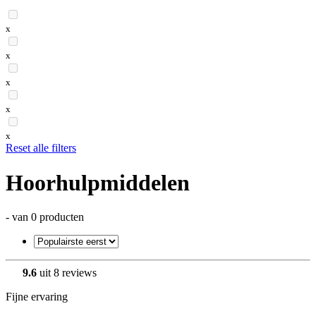
x
x
x
x
x
Reset alle filters
Hoorhulpmiddelen
- van 0 producten
9.6
uit 8 reviews
Fijne ervaring