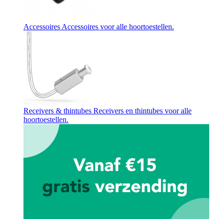
Accessoires
Accessoires voor alle hoortoestellen.
Receivers & thintubes
Receivers en thintubes voor alle
hoortoestellen.