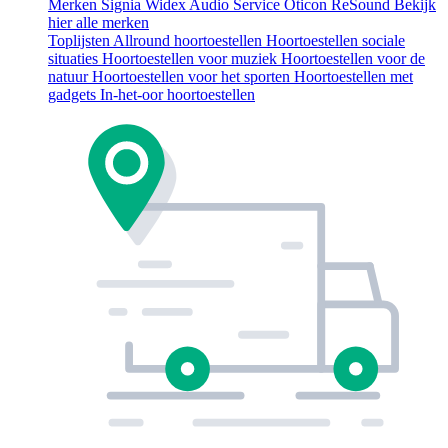
Merken
Signia
Widex
Audio Service
Oticon
ReSound
Bekijk
hier alle merken
Toplijsten
Allround hoortoestellen
Hoortoestellen sociale
situaties
Hoortoestellen voor muziek
Hoortoestellen voor de
natuur
Hoortoestellen voor het sporten
Hoortoestellen met
gadgets
In-het-oor hoortoestellen