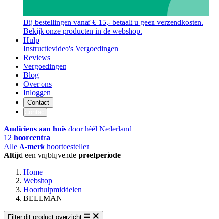
Bij bestellingen vanaf € 15,- betaalt u geen verzendkosten.
Bekijk onze producten in de webshop.
Hulp
Instructievideo's
Vergoedingen
Reviews
Vergoedingen
Blog
Over ons
Inloggen
Contact
Contact
Audiciens aan huis
door héél Nederland
12
hoorcentra
Alle
A-merk
hoortoestellen
Altijd
een vrijblijvende
proefperiode
Home
Webshop
Hoorhulpmiddelen
BELLMAN
Filter dit product overzicht