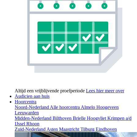
Altijd een vrijblijvende proefperiode
Lees hier meer over
Audicien aan huis
Hoorcentra
Noord-Nederland
Alle hoorcentra
Almelo
Hoogeveen
Leeuwarden
Midden-Nederland
Bilthoven
Brielle
Hoogvliet
Krimpen a/d
IJssel
Rhoon
Zuid-Nederland
Asten
Maastricht
Tilburg
Eindhoven