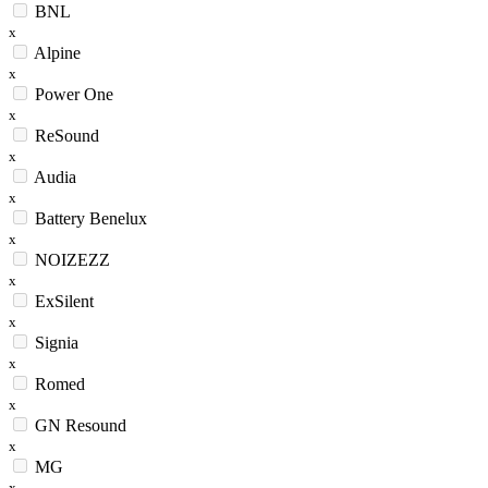
BNL
x
Alpine
x
Power One
x
ReSound
x
Audia
x
Battery Benelux
x
NOIZEZZ
x
ExSilent
x
Signia
x
Romed
x
GN Resound
x
MG
x