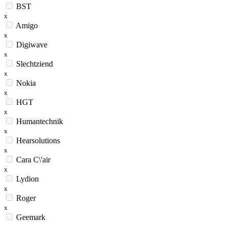
BST
x
Amigo
x
Digiwave
x
Slechtziend
x
Nokia
x
HGT
x
Humantechnik
x
Hearsolutions
x
Cara C\'air
x
Lydion
x
Roger
x
Geemark