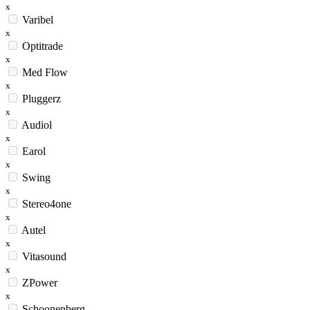
x
Varibel
x
Optitrade
x
Med Flow
x
Pluggerz
x
Audiol
x
Earol
x
Swing
x
Stereo4one
x
Autel
x
Vitasound
x
ZPower
x
Schoonenberg