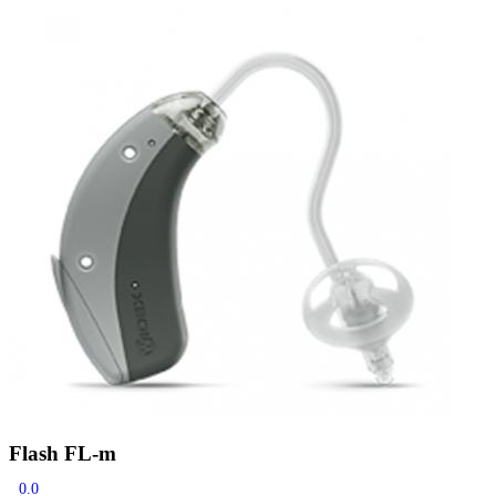
Zoeken
Snel zoeken
Signia hoortoestellen
Signia Pure BCT IX
Signia Silk IX
Widex Allu
Hoortoestelbatterijen
Widex filters
Filters
Domes
Onderhoudsartikele
Signia Active Mini IX - Oplaadbaar
De Signia Active Mini IX is het nieuwste hoortoestel van Signia.
Bekijk
Flash FL-m
0.0