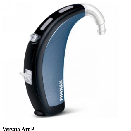
Zoeken
Snel zoeken
Signia hoortoestellen
Signia Pure BCT IX
Signia Silk IX
Widex
Allure AI
Audio Service R LI 7
Hoortoestelbatterijen
Widex filters
Filters
Domes
Onderhoudsartikelen
Signia Active Mini IX - Oplaadbaar
De Signia Active Mini IX is het nieuwste hoortoestel van Signia.
Bekijk
Versata Art P