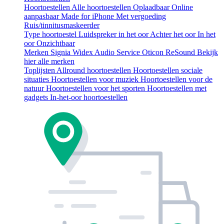
Hoortoestellen
Alle hoortoestellen
Oplaadbaar
Online
aanpasbaar
Made for iPhone
Met vergoeding
Ruis/tinnitusmaskeerder
Type hoortoestel
Luidspreker in het oor
Achter het oor
In het
oor
Onzichtbaar
Merken
Signia
Widex
Audio Service
Oticon
ReSound
Bekijk
hier alle merken
Toplijsten
Allround hoortoestellen
Hoortoestellen sociale
situaties
Hoortoestellen voor muziek
Hoortoestellen voor de
natuur
Hoortoestellen voor het sporten
Hoortoestellen met
gadgets
In-het-oor hoortoestellen