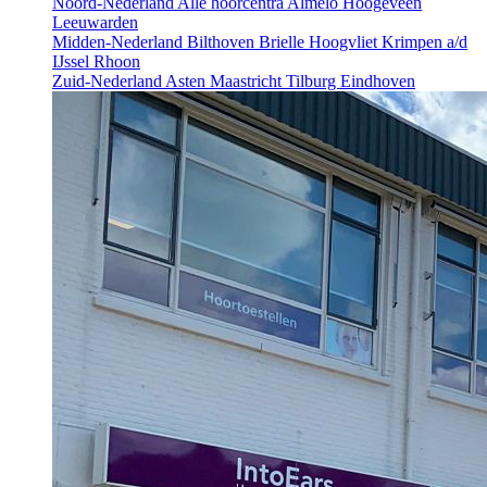
Noord-Nederland
Alle hoorcentra
Almelo
Hoogeveen
Leeuwarden
Midden-Nederland
Bilthoven
Brielle
Hoogvliet
Krimpen a/d
IJssel
Rhoon
Zuid-Nederland
Asten
Maastricht
Tilburg
Eindhoven