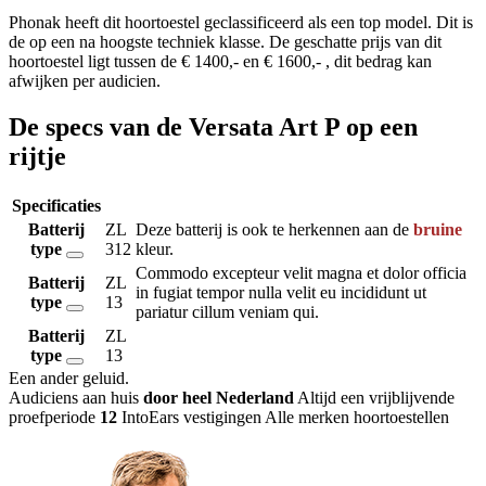
Phonak heeft dit hoortoestel geclassificeerd als een top model. Dit is
de op een na hoogste techniek klasse. De geschatte prijs van dit
hoortoestel ligt tussen de € 1400,- en € 1600,- , dit bedrag kan
afwijken per audicien.
De specs van de Versata Art P op een
rijtje
Specificaties
Batterij
ZL
Deze batterij is ook te herkennen aan de
bruine
type
312
kleur.
Commodo excepteur velit magna et dolor officia
Batterij
ZL
in fugiat tempor nulla velit eu incididunt ut
type
13
pariatur cillum veniam qui.
Batterij
ZL
type
13
Een ander geluid
.
Audiciens aan huis
door heel Nederland
Altijd een vrijblijvende
proefperiode
12
IntoEars vestigingen
Alle merken hoortoestellen