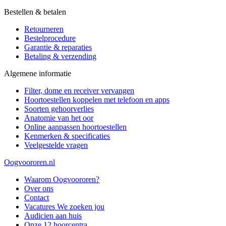
Bestellen & betalen
Retourneren
Bestelprocedure
Garantie & reparaties
Betaling & verzending
Algemene informatie
Filter, dome en receiver vervangen
Hoortoestellen koppelen met telefoon en apps
Soorten gehoorverlies
Anatomie van het oor
Online aanpassen hoortoestellen
Kenmerken & specificaties
Veelgestelde vragen
Oogvoororen.nl
Waarom Oogvoororen?
Over ons
Contact
Vacatures
We zoeken jou
Audicien aan huis
Onze 12 hoorcentra