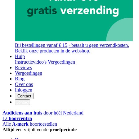
Bij bestellingen vanaf € 15,- betaalt u geen verzendkosten.
Bekijk onze producten in de webshop.
Hulp
Instructievideo's
Vergoedingen
Reviews
Vergoedingen
Blog
Over ons
Inloggen
Contact
Contact
Audiciens aan huis
door héél Nederland
12
hoorcentra
Alle
A-merk
hoortoestellen
Altijd
een vrijblijvende
proefperiode