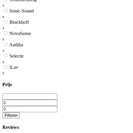
x
Sonic-Sound
x
Bruckhoff
x
NovaSense
x
Audika
x
Selectic
x
iLuv
x
Prijs
Filteren
Reviews