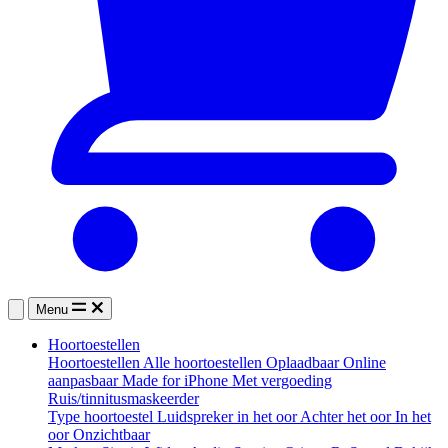
Menu
Hoortoestellen
Hoortoestellen
Alle hoortoestellen
Oplaadbaar
Online
aanpasbaar
Made for iPhone
Met vergoeding
Ruis/tinnitusmaskeerder
Type hoortoestel
Luidspreker in het oor
Achter het oor
In het
oor
Onzichtbaar