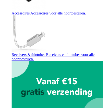
Accessoires
Accessoires voor alle hoortoestellen.
Receivers & thintubes
Receivers en thintubes voor alle
hoortoestellen.