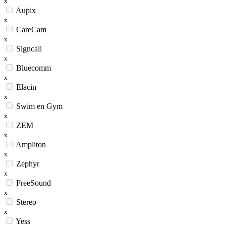
x
Aupix
x
CareCam
x
Signcall
x
Bluecomm
x
Elacin
x
Swim en Gym
x
ZEM
x
Ampliton
x
Zephyr
x
FreeSound
x
Stereo
x
Yess