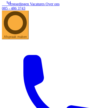
9.4
Vergoedingen
Vacatures
Over ons
085 - 486 3743
Zoeken
Snel zoeken
Signia hoortoestellen
Signia Pure BCT IX
Signia Silk IX
Widex
Allure AI
Audio Service R LI 7
Hoortoestelbatterijen
Widex filters
Filters
Domes
Onderhoudsartikelen
Afspraak maken
Signia Active Mini IX - Oplaadbaar
De Signia Active Mini IX is het nieuwste hoortoestel van Signia.
Bekijk