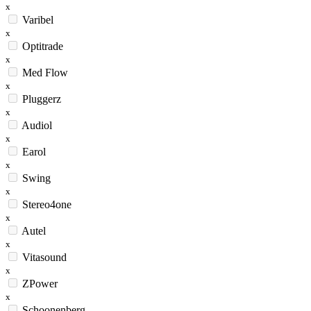
x
Varibel
x
Optitrade
x
Med Flow
x
Pluggerz
x
Audiol
x
Earol
x
Swing
x
Stereo4one
x
Autel
x
Vitasound
x
ZPower
x
Schoonenberg