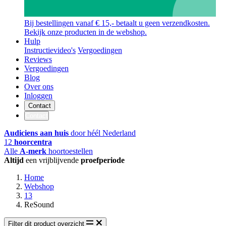
Bij bestellingen vanaf € 15,- betaalt u geen verzendkosten.
Bekijk onze producten in de webshop.
Hulp
Instructievideo's
Vergoedingen
Reviews
Vergoedingen
Blog
Over ons
Inloggen
Contact
Contact
Audiciens aan huis
door héél Nederland
12
hoorcentra
Alle
A-merk
hoortoestellen
Altijd
een vrijblijvende
proefperiode
Home
Webshop
13
ReSound
Filter dit product overzicht