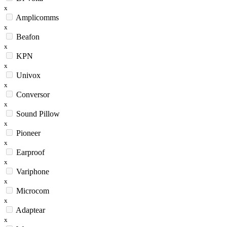
x
Amplicomms
x
Beafon
x
KPN
x
Univox
x
Conversor
x
Sound Pillow
x
Pioneer
x
Earproof
x
Variphone
x
Microcom
x
Adaptear
x