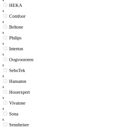
HEKA
x
Comfoor
x
Beltone
x
Philips
x
Interton
x
Oogvoororen
x
SeboTek
x
Hansaton
x
Hoorexpert
x
Vivatone
x
Sona
x
Sennheiser