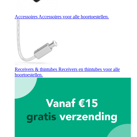
Accessoires
Accessoires voor alle hoortoestellen.
Receivers & thintubes
Receivers en thintubes voor alle
hoortoestellen.