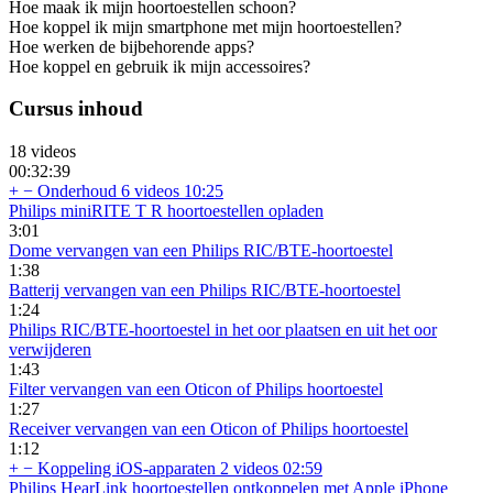
Hoe maak ik mijn hoortoestellen schoon?
Hoe koppel ik mijn smartphone met mijn hoortoestellen?
Hoe werken de bijbehorende apps?
Hoe koppel en gebruik ik mijn accessoires?
Cursus inhoud
18 videos
00:32:39
+
−
Onderhoud
6 videos
10:25
Philips miniRITE T R hoortoestellen opladen
3:01
Dome vervangen van een Philips RIC/BTE-hoortoestel
1:38
Batterij vervangen van een Philips RIC/BTE-hoortoestel
1:24
Philips RIC/BTE-hoortoestel in het oor plaatsen en uit het oor
verwijderen
1:43
Filter vervangen van een Oticon of Philips hoortoestel
1:27
Receiver vervangen van een Oticon of Philips hoortoestel
1:12
+
−
Koppeling iOS-apparaten
2 videos
02:59
Philips HearLink hoortoestellen ontkoppelen met Apple iPhone