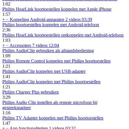
1:02
Philips HearLink hoortoestellen koppelen met Apple iPhone
1:57
+
−
Koppeling Android-apparaten
2 videos
03:39
Philips hoortoestellen koppelen met Android-telefoon
2:36
Philips HearLink hoortoestellen ontkoppelen met Android-telefoon
1:03
+
−
Accessoires
7 videos
12:04
Philips AudioClip gebruiken als afstandsbediening
1:09
Philips Remote Control koppelen met Philips hoortoestellen
1:21
Philips AudioClip koppelen met USB-adapter
1:41
Philips AudioClip koppelen met Philips hoortoestellen
1:21
Philips Charger Plus gebruiken
3:29
Philips Audio Clip instellen als remote microfoon bij
gesprekspartner
1:16
Philips TV Adapter koppelen met Philips hoortoestellen
1:47
+
−
App functionaliteiten
1 videos
03:32