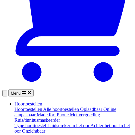
Menu
Hoortoestellen
Hoortoestellen
Alle hoortoestellen
Oplaadbaar
Online
aanpasbaar
Made for iPhone
Met vergoeding
Ruis/tinnitusmaskeerder
Type hoortoestel
Luidspreker in het oor
Achter het oor
In het
oor
Onzichtbaar