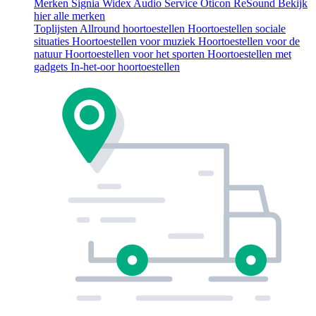
Merken
Signia
Widex
Audio Service
Oticon
ReSound
Bekijk
hier alle merken
Toplijsten
Allround hoortoestellen
Hoortoestellen sociale
situaties
Hoortoestellen voor muziek
Hoortoestellen voor de
natuur
Hoortoestellen voor het sporten
Hoortoestellen met
gadgets
In-het-oor hoortoestellen