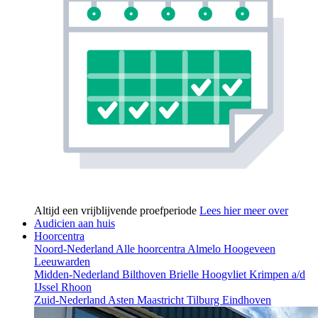
Altijd een vrijblijvende proefperiode
Lees hier meer over
Audicien aan huis
Hoorcentra
Noord-Nederland
Alle hoorcentra
Almelo
Hoogeveen
Leeuwarden
Midden-Nederland
Bilthoven
Brielle
Hoogvliet
Krimpen a/d
IJssel
Rhoon
Zuid-Nederland
Asten
Maastricht
Tilburg
Eindhoven