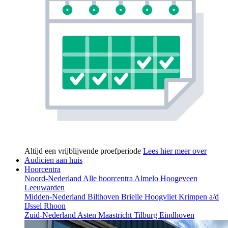
Altijd een vrijblijvende proefperiode
Lees hier meer over
Audicien aan huis
Hoorcentra
Noord-Nederland
Alle hoorcentra
Almelo
Hoogeveen
Leeuwarden
Midden-Nederland
Bilthoven
Brielle
Hoogvliet
Krimpen a/d
IJssel
Rhoon
Zuid-Nederland
Asten
Maastricht
Tilburg
Eindhoven