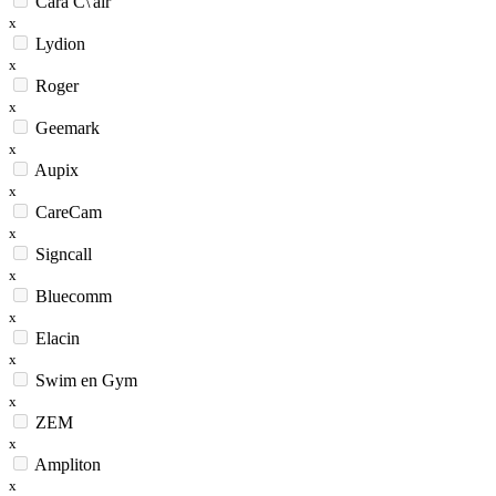
Cara C\'air
x
Lydion
x
Roger
x
Geemark
x
Aupix
x
CareCam
x
Signcall
x
Bluecomm
x
Elacin
x
Swim en Gym
x
ZEM
x
Ampliton
x