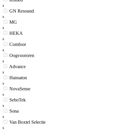
x
GN Resound
x
MG
x
HEKA
x
Comfoor
x
Oogvoororen
x
Advance
x
Hansaton
x
NovaSense
x
SeboTek
x
Sona
x
Van Boxtel Selectie
x