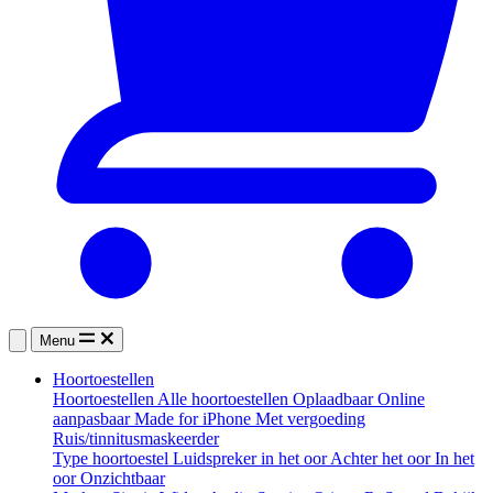
Menu
Hoortoestellen
Hoortoestellen
Alle hoortoestellen
Oplaadbaar
Online
aanpasbaar
Made for iPhone
Met vergoeding
Ruis/tinnitusmaskeerder
Type hoortoestel
Luidspreker in het oor
Achter het oor
In het
oor
Onzichtbaar