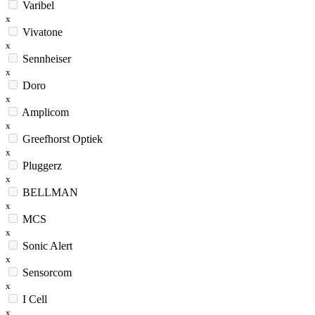
Varibel
x
Vivatone
x
Sennheiser
x
Doro
x
Amplicom
x
Greefhorst Optiek
x
Pluggerz
x
BELLMAN
x
MCS
x
Sonic Alert
x
Sensorcom
x
I Cell
x