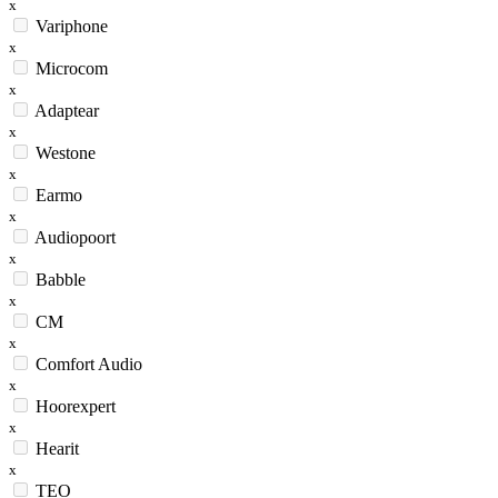
x
Variphone
x
Microcom
x
Adaptear
x
Westone
x
Earmo
x
Audiopoort
x
Babble
x
CM
x
Comfort Audio
x
Hoorexpert
x
Hearit
x
TEO