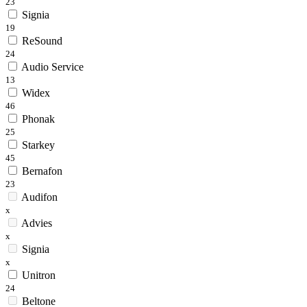
23
Signia
19
ReSound
24
Audio Service
13
Widex
46
Phonak
25
Starkey
45
Bernafon
23
Audifon
x
Advies
x
Signia
x
Unitron
24
Beltone