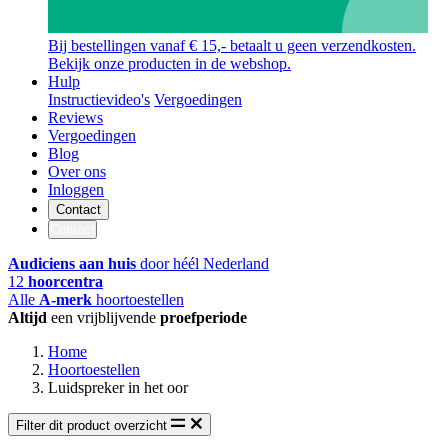
Bij bestellingen vanaf € 15,- betaalt u geen verzendkosten.
Bekijk onze producten in de webshop.
Hulp
Instructievideo's
Vergoedingen
Reviews
Vergoedingen
Blog
Over ons
Inloggen
Contact
Contact
Audiciens aan huis
door héél Nederland
12
hoorcentra
Alle
A-merk
hoortoestellen
Altijd
een vrijblijvende
proefperiode
Home
Hoortoestellen
Luidspreker in het oor
Filter dit product overzicht