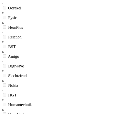
x
Oorakel
x
Fysic
x
HearPlus
x
Relation
x
BST
x
Amigo
x
Digiwave
x
Slechtziend
x
Nokia
x
HGT
x
Humantechnik
x