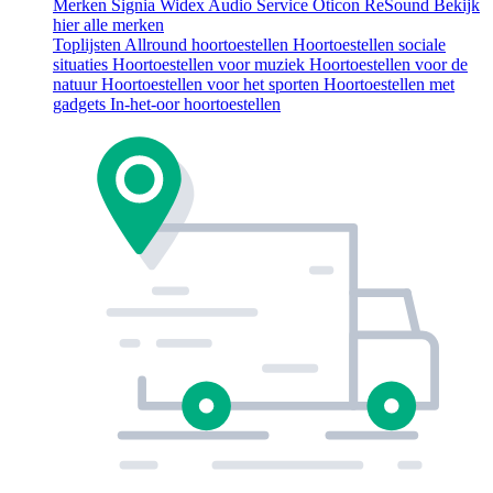
Merken
Signia
Widex
Audio Service
Oticon
ReSound
Bekijk
hier alle merken
Toplijsten
Allround hoortoestellen
Hoortoestellen sociale
situaties
Hoortoestellen voor muziek
Hoortoestellen voor de
natuur
Hoortoestellen voor het sporten
Hoortoestellen met
gadgets
In-het-oor hoortoestellen