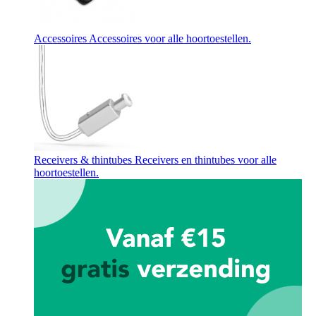
Accessoires
Accessoires voor alle hoortoestellen.
Receivers & thintubes
Receivers en thintubes voor alle
hoortoestellen.