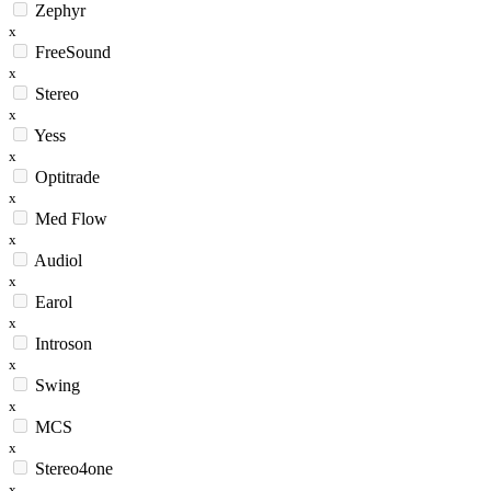
Zephyr
x
FreeSound
x
Stereo
x
Yess
x
Optitrade
x
Med Flow
x
Audiol
x
Earol
x
Introson
x
Swing
x
MCS
x
Stereo4one
x