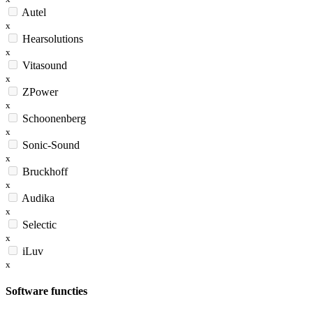
Autel
x
Hearsolutions
x
Vitasound
x
ZPower
x
Schoonenberg
x
Sonic-Sound
x
Bruckhoff
x
Audika
x
Selectic
x
iLuv
x
Software functies