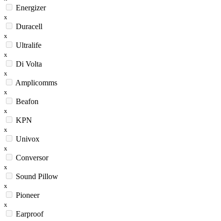
Energizer
x
Duracell
x
Ultralife
x
Di Volta
x
Amplicomms
x
Beafon
x
KPN
x
Univox
x
Conversor
x
Sound Pillow
x
Pioneer
x
Earproof