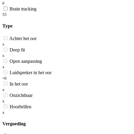
6
Brain tracking
55
Type
Achter het oor
x
Deep fit
x
Open aanpassing
x
Luidspreker in het oor
+0
In het oor
x
Onzichtbaar
x
Hoorbrillen
x
Vergoeding