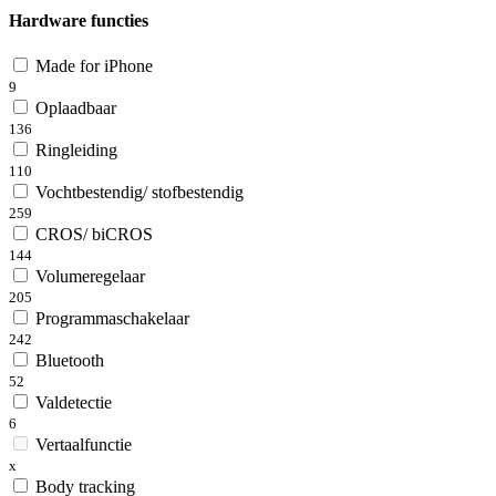
Hardware functies
Made for iPhone
9
Oplaadbaar
136
Ringleiding
110
Vochtbestendig/ stofbestendig
259
CROS/ biCROS
144
Volumeregelaar
205
Programmaschakelaar
242
Bluetooth
52
Valdetectie
6
Vertaalfunctie
x
Body tracking