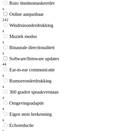
Ruis/ tinnitusmaskeerder
x
Online aanpasbaar
242
Windruisonderdrukking
x
Muziek modus
x
Binaurale directionaliteit
x
Software/firmware updates
44
Ear-to-ear communicatie
x
Rumoeronderdrukking
x
360 graden spraakverstaan
x
Omgevingsadaptie
x
Eigen stem herkenning
x
Echoreductie
x