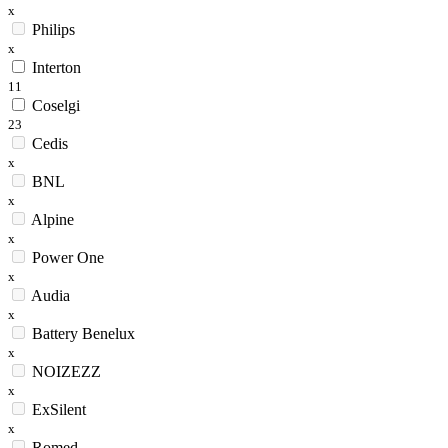
x
Philips
x
Interton
11
Coselgi
23
Cedis
x
BNL
x
Alpine
x
Power One
x
Audia
x
Battery Benelux
x
NOIZEZZ
x
ExSilent
x
Romed